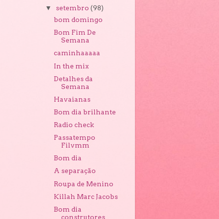
setembro
(98)
▼
bom domingo
Bom Fim De
Semana
caminhaaaaa
In the mix
Detalhes da
Semana
Havaianas
Bom dia brilhante
Radio check
Passatempo
Filvmm
Bom dia
A separação
Roupa de Menino
Killah Marc Jacobs
Bom dia
construtores